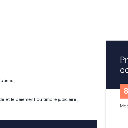
P
c
tiens ;
 et le paiement du timbre judiciaire ;
Mod