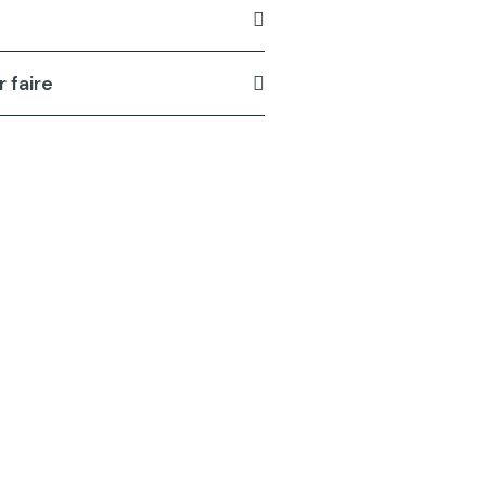
 faire
en en utilisant les services de
i vous avez des questions ou avez