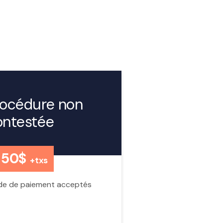
rocédure non
ontestée
850$
+txs
e de paiement acceptés