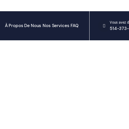
Vous avez d
À Propos De Nous
Nos Services
FAQ
514-373-
ure non contestée