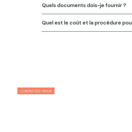
Quels documents dois-je fournir ?
Quel est le coût et la procédure pour
CONTACTEZ-NOUS
 faire valoir vos droits ?
in de comment rédiger la procédure et les documents au souti
out en respectant les critères de rédaction des Tribunaux. S