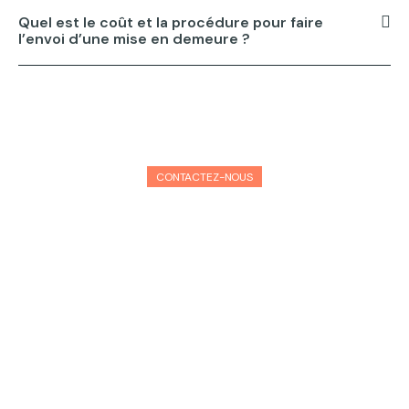
Quel est le coût et la procédure pour faire
l’envoi d’une mise en demeure ?
CONTACTEZ-NOUS
Comment tenter de régler la situation
hors cours
Très simple, souvent la première étape afin de régler la
situation est l’envoi d’une mise en demeure.
Automatique vous aurez fait votre devoir de diligence
et la personne qui reçoit la mise en demeure se verra
automatiquement en demeure et disposera d’un délai