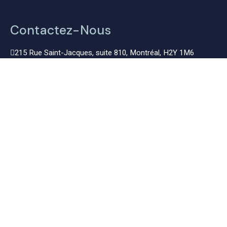
Contactez-Nous
215 Rue Saint-Jacques, suite 810, Montréal, H2Y 1M6
info@option-legal.ca
514-373-9761
Lundi au vendredi de 9 h à 17 h
Plan du site
À Propos
Nos Services
FAQ
Contactez-Nous