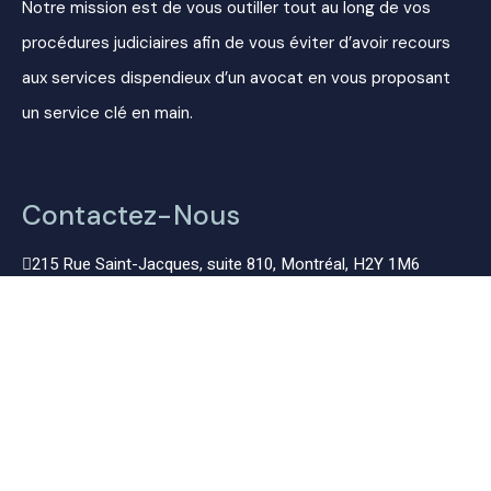
Notre mission est de vous outiller tout au long de vos
procédures judiciaires afin de vous éviter d’avoir recours
aux services dispendieux d’un avocat en vous proposant
un service clé en main.
Contactez-Nous
215 Rue Saint-Jacques, suite 810, Montréal, H2Y 1M6
info@option-legal.ca
514-373-9761
Lundi au vendredi de 9 h à 17 h
Plan du site
À Propos